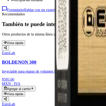
Formulario
Hablar con un experto
Recomendados
También te puede interesar
Otros productos de la misma línea que suelen comprarse juntos.
Vista rápida
EuroLab
BOLDENON 300
Inyectable para etapas de volumen limpio. Ganancias progresivas con 
$595.00
MXN · IVA
Agregar al carrito
Vista rápida
EuroLab