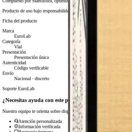
Compuesto por Stanozolol, optimiza la dureza muscular, define los deta
Producto de uso bajo responsabilidad del usuario. Consulta a un profes
Ficha del producto
Marca
EuroLab
Categoría
Vial
Presentación
Presentación única
Autenticidad
Código verificable
Envío
Nacional · discreto
Soporte EuroLab
¿Necesitas ayuda con
este producto?
Nuestro equipo te orienta sobre disponibilidad, autenticidad y tiempo
Atención personalizada
Información verificada
Respuesta humana