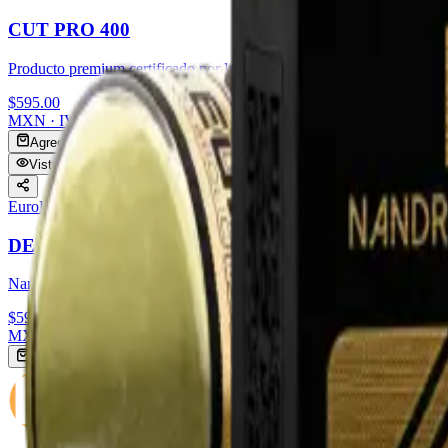
CUT PRO 400
Producto premium certificado por laboratorio. Pureza y dosificación co
$595.00
MXN · IVA
Agregar al carrito
Vista rápida
EuroLab
DECA 300
Nandrolona decanoato. Soporte articular y desarrollo muscular en cic
$595.00
MXN · IVA
Agregar al carrito