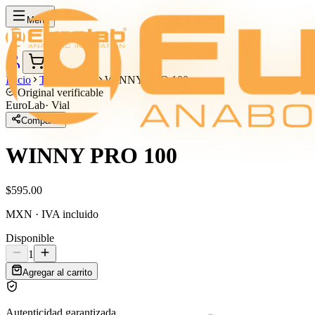
Menú
Inicio
Tienda
Vial
WINNY PRO 100
Original verificable
EuroLab
·
Vial
Compartir
WINNY PRO 100
$595.00
MXN · IVA incluido
Disponible
1
Agregar al carrito
Autenticidad garantizada