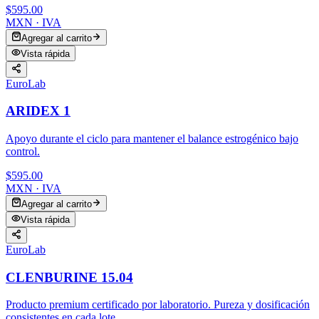
$595.00
MXN · IVA
Agregar al carrito
Vista rápida
EuroLab
ARIDEX 1
Apoyo durante el ciclo para mantener el balance estrogénico bajo
control.
$595.00
MXN · IVA
Agregar al carrito
Vista rápida
EuroLab
CLENBURINE 15.04
Producto premium certificado por laboratorio. Pureza y dosificación
consistentes en cada lote.