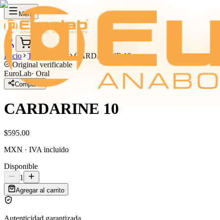
Menú
Inicio
Tienda
Oral
CARDARINE 10
Original verificable
EuroLab
·
Oral
Compartir
CARDARINE 10
$595.00
MXN · IVA incluido
Disponible
1
Agregar al carrito
Autenticidad garantizada