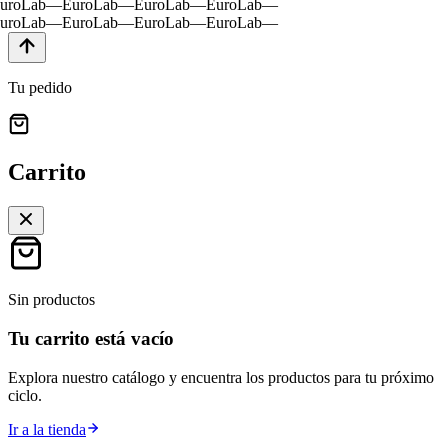
uroLab
—
EuroLab
—
EuroLab
—
EuroLab
—
uroLab
—
EuroLab
—
EuroLab
—
EuroLab
—
Tu pedido
Carrito
Sin productos
Tu carrito está vacío
Explora nuestro catálogo y encuentra los productos para tu próximo
ciclo.
Ir a la tienda